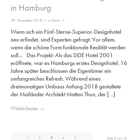
in Hamburg
29. November 2018
/
in
News
/
Wenn sich ein Fünf-Sterne-Superior-Designhotel
neu erfindet, sind Experten gefragt. Vor allem,
wenn die schöne Form funktionale Realität werden
soll… Das Projekt: Als das SIDE Hotel 2001
eröffnete, war es Hamburgs erstes Designhotel. 16
Jahre später beschlossen die Eigentümer ein
umfangreiches Refresh. Während eines
dreimonatigen Umbaus Anfang 2018 gestaltete
der Mailänder Architekt Matteo Thun, der […]
Weiterlesen
→
‹
1
2
3
4
5
›
Seite 3 von 10