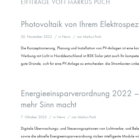
EINTRÄGE VON MARKUS PUCH
Photovoltaik von Ihrem Elektrospez
30. November 2022
/
in
News
/
von
Markus Puch
Die Konzeptionierung, Planung und Installation von PV-Anlagen ist eine k
Werbung mit Licht in Norddeutschland ist BSK Solar jetzt auch Ihr kompet
gute Gründe, sich für eine PV-Anlage zu entscheiden: die Stromkosten sink
Energieeinsparverordnung 2022 –
mehr Sinn macht
7. Oktober 2022
/
in
News
/
von
Markus Puch
Digitale Überwachungs- und Steuerungsoptionen von Lichtwerbe- und Bel
sowie die aktuelle Energieeinsparverordnung rücken intelligente Module wi