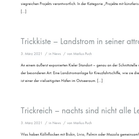
siegreichen Projekts verantwortlich. In der Kategorie „Projekte mit künst
[…]
Trickkiste – Landstrom in seiner att
3. März 2021
/
in
News
/
von
Markus Puch
An einem äußerst exponierten Kieler Standort – genau an der Schnittstelle 
der besonderen Art: Eine Landstromanlage für Kreuzfahrtschiffe, wie sie di
ist einer der vielseitigsten Häfen im Ostseeraum. […]
Trickreich – nachts sind nicht alle L
3. März 2021
/
in
News
/
von
Markus Puch
Was haben Köllnflocken mit Biskin, Livio, Palmin oder Mazola gemeinsam? Di